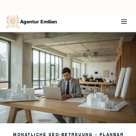
+49 30 235987210
Termin buchen
Agentur Emilian
MONATLICHE SEO-BETREUUNG – PLANBAR