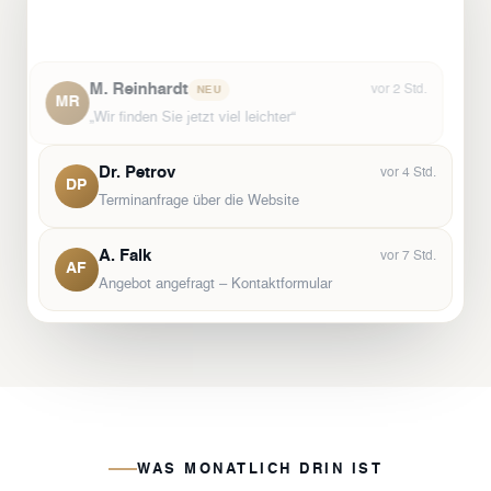
N. Köhler
vor 15 Min.
NEU
NK
Anfrage über Google – Erstberatung
M. Reinhardt
NEU
Dr. Petrov
vor 4 Std.
DP
Terminanfrage über die Website
A. Falk
vor 7 Std.
AF
Angebot angefragt – Kontaktformular
WAS MONATLICH DRIN IST