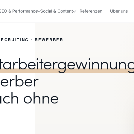
SEO & Performance
Social & Content
Referenzen
Über uns
RECRUITING · BEWERBER
itarbeitergewinnun
erber
uch ohne
.