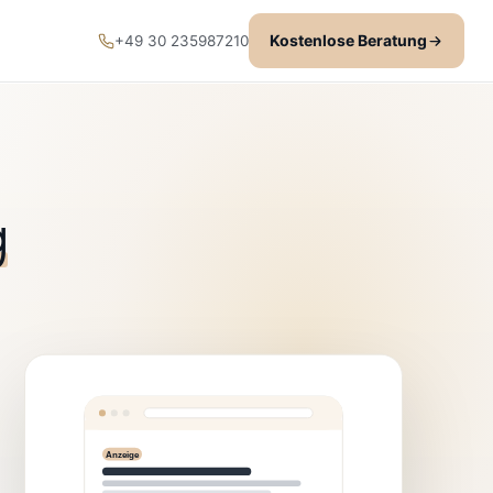
Kostenlose Beratung
+49 30 235987210
g
Anzeige