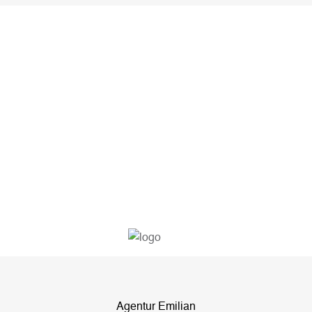
lasse
dieses
Feld
leer.
Agentur Emilian