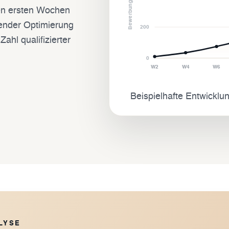
Bewerbungen
den ersten Wochen
ender Optimierung
200
ahl qualifizierter
0
W2
W4
W6
Beispielhafte Entwicklu
LYSE