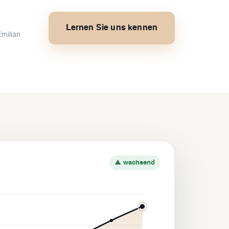
Lernen Sie uns kennen
Emilian
▲ wachsend