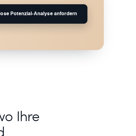
ose Potenzial-Analyse anfordern
wo Ihre
d