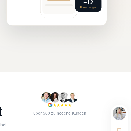
+12
Bewerbungen
t
über 500 zufriedene Kunden
ibel