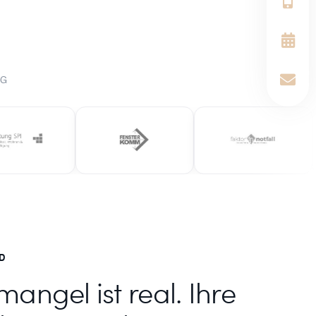
NG
D
angel ist real. Ihre