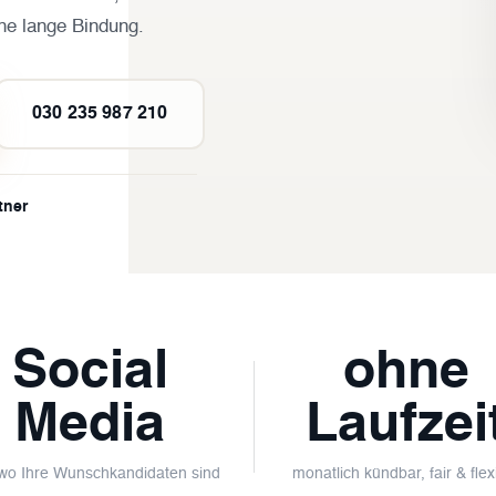
ne lange Bindung.
030 235 987 210
tner
Social
ohne
Media
Laufzei
 wo Ihre Wunschkandidaten sind
monatlich kündbar, fair & flex