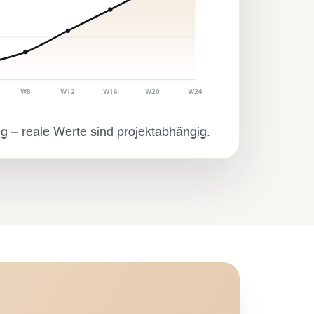
W8
W12
W16
W20
W24
ng – reale Werte sind projektabhängig.