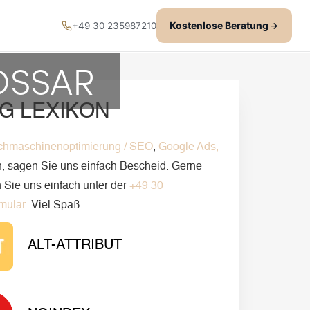
Kostenlose Beratung
+49 30 235987210
OSSAR
G LEXIKON
chmaschinenoptimierung / SEO
,
Google Ads,
en, sagen Sie uns einfach Bescheid. Gerne
 Sie uns einfach unter der
+49 30
mular
. Viel Spaß.
ALT-ATTRIBUT