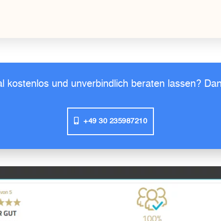
l kostenlos und unverbindlich beraten lassen? Dann
+49 30 235987210