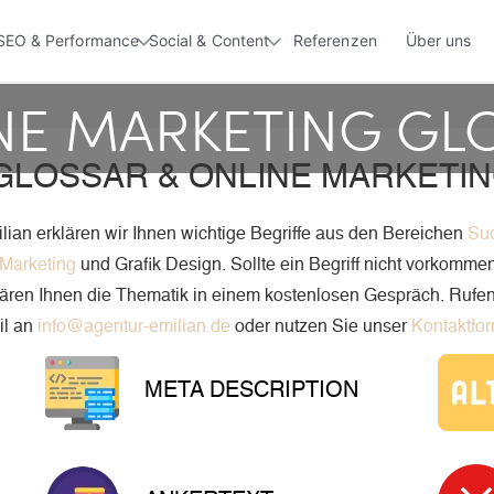
SEO & Performance
Social & Content
Referenzen
Über uns
NE MARKETING GL
GLOSSAR & ONLINE MARKETIN
lian erklären wir Ihnen wichtige Begriffe aus den Bereichen
Su
 Marketing
und Grafik Design. Sollte ein Begriff nicht vorkomm
lären Ihnen die Thematik in einem kostenlosen Gespräch. Rufen
il an
info@agentur-emilian.de
oder nutzen Sie unser
Kontaktfor
META DESCRIPTION