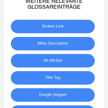
WEITERE RELEVANTE
GLOSSAREINTRÄGE
Broken Link
Meta Description
Alt Attribut
Title Tag
Google Snippet