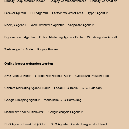
Shopify Shop erstellen lassen
Shopify vs Woocommerce
Shopify vs Amazon
Laravel Agentur
PHP Agentur
Laravel vs WordPress
Typo3 Agentur
Node.js Agentur
WooCommerce Agentur
Shopware Agentur
Bigcommerce Agentur
Online Marketing Agentur Berlin
Webdesign für Anwälte
Webdesign für Ärzte
Shopify Kosten
Online besser gefunden werden
SEO Agentur Berlin
Google Ads Agentur Berlin
Google Ad Preview Tool
Content Marketing Agentur Berlin
Local SEO Berlin
SEO Potsdam
Google Shopping Agentur
Monatliche SEO Betreuung
Mitarbeiter finden Handwerk
Google Analytics Agentur
SEO Agentur Frankfurt (Oder)
SEO Agentur Brandenburg an der Havel