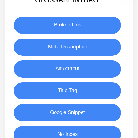
GLOSSAREINTRÄGE
Broken Link
Meta Description
Alt Attribut
Title Tag
Google Snippet
No Index