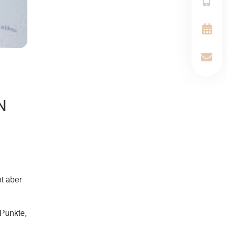
N
t aber
 Punkte,