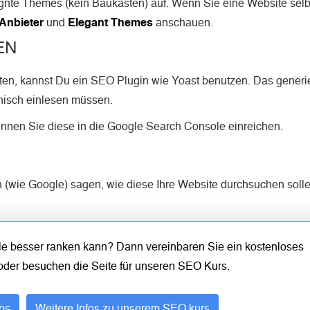
gnte Themes (kein Baukasten) auf. Wenn Sie eine Website sel
Anbieter
und
Elegant Themes
anschauen.
EN
en, kannst Du ein SEO Plugin wie Yoast benutzen. Das generie
nisch einlesen müssen.
können Sie diese in die Google Search Console einreichen.
n (wie Google) sagen, wie diese Ihre Website durchsuchen solle
gle besser ranken kann? Dann vereinbaren Sie ein kostenloses
 oder besuchen die Seite für unseren SEO Kurs.
pps
Weitere Infos zu unserem SEO kurs