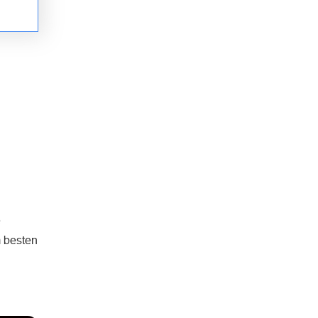
e
m besten