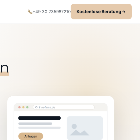
Kostenlose Beratung
+49 30 235987210
en