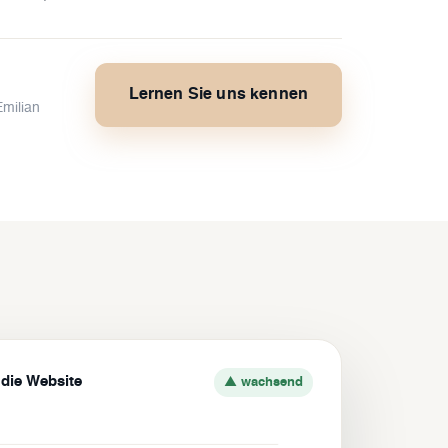
Lernen Sie uns kennen
Emilian
 die Website
▲ wachsend